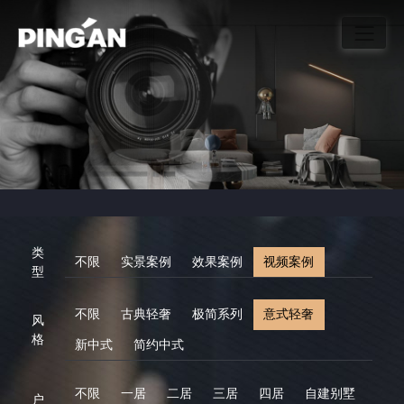
类
不限
实景案例
效果案例
视频案例
型
不限
古典轻奢
极简系列
意式轻奢
风
格
新中式
简约中式
不限
一居
二居
三居
四居
自建别墅
户