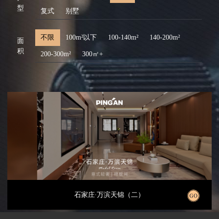
型
复式
别墅
不限
100m²以下
100-140m²
140-200m²
面
积
200-300m²
300㎡+
石家庄∙万滨天锦（二）