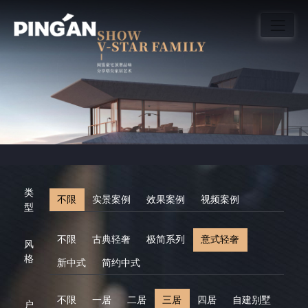
类
不限
实景案例
效果案例
视频案例
型
不限
古典轻奢
极简系列
意式轻奢
风
格
新中式
简约中式
不限
一居
二居
三居
四居
自建别墅
户