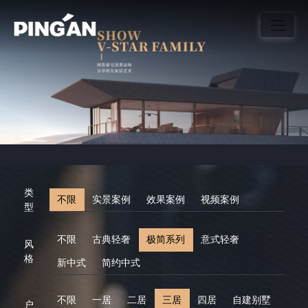
类
不限
实景案例
效果案例
视频案例
型
不限
古典轻奢
极简系列
意式轻奢
风
格
新中式
简约中式
不限
一居
二居
三居
四居
自建别墅
户