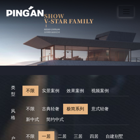
类
不限
实景案例
效果案例
视频案例
型
不限
古典轻奢
极简系列
意式轻奢
风
格
新中式
简约中式
不限
一居
二居
三居
四居
自建别墅
户