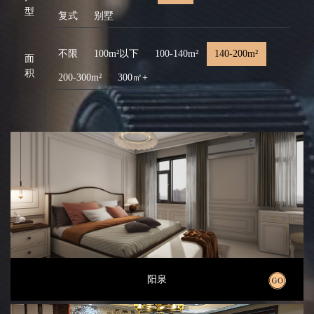
型
复式
别墅
不限
100m²以下
100-140m²
140-200m²
面
积
200-300m²
300㎡+
阳泉