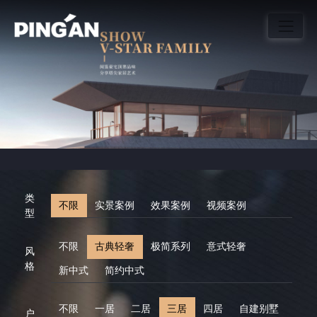
类
不限
实景案例
效果案例
视频案例
型
不限
古典轻奢
极简系列
意式轻奢
风
格
新中式
简约中式
不限
一居
二居
三居
四居
自建别墅
户